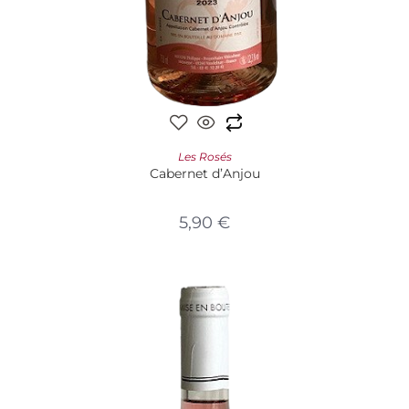
AJOUTER AU PANIER
Les Rosés
Cabernet d’Anjou
5,90
€