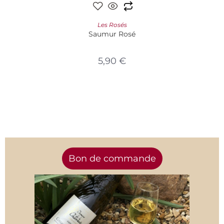
AJOUTER AU PANIER
Les Rosés
Saumur Rosé
5,90
€
Bon de commande