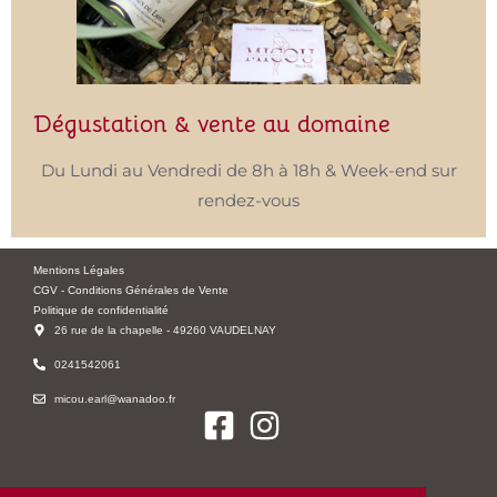
Dégustation & vente au domaine
Du Lundi au Vendredi de 8h à 18h & Week-end sur
rendez-vous
Mentions Légales
CGV - Conditions Générales de Vente
Politique de confidentialité
26 rue de la chapelle - 49260 VAUDELNAY
0241542061
micou.earl@wanadoo.fr